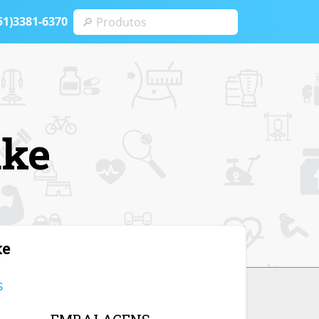
51)3381-6370
ake
ke
s