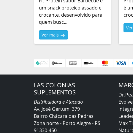
Fit Protein sabor Barbecue é
Pro
um snack proteico assado e
é um
crocante, desenvolvido para
croc
quem busc...
Ve
Ver mais
LAS COLONIAS
MAR
SUPLEMENTOS
Dr.Pe
Distribuidora e Atacado
Evolve
Av. José Gertum, 379
Integr
Bairro Chácara das Pedras
Leader
Zona norte - Porto Alegre - RS
Max T
91330-450
Natur