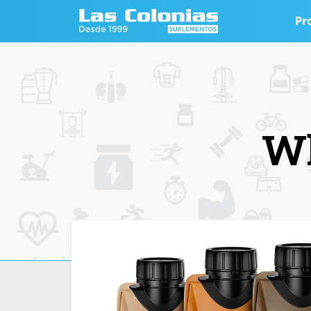
Pr
Wh