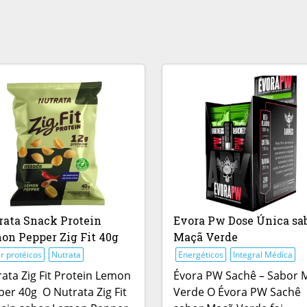
rata Snack Protein
Evora Pw Dose Única sa
on Pepper Zig Fit 40g
Maçã Verde
r protéicos
Nutrata
Energéticos
Integral Médica
ata Zig Fit Protein Lemon
Évora PW Sachê – Sabor 
er 40g O Nutrata Zig Fit
Verde O Évora PW Sachê