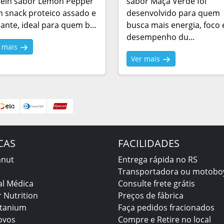
tein sabor Lemon Pepper
sabor Maçã Verde foi
 snack proteico assado e
desenvolvido para quem
ante, ideal para quem b...
busca mais energia, foco 
desempenho du...
r mais
Ver mais
CAS
FACILIDADES
anut
Entrega rápida no RS
Transportadora ou motobo
al Médica
Consulte frete grátis
 Nutrition
Preços de fábrica
itanium
Faça pedidos fracionados
ovos
Compre e Retire no local