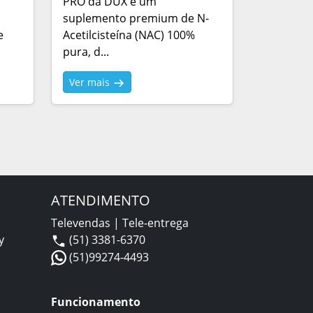
PRO da DUX é um
suplemento premium de N-
e
Acetilcisteína (NAC) 100%
pura, d...
Ver mais
ATENDIMENTO
Televendas | Tele-entrega
y
(51) 3381-6370
(51)99274-4493
Funcionamento