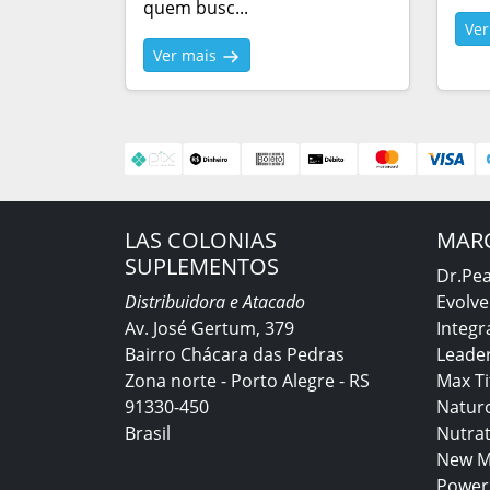
quem busc...
Ve
Ver mais
LAS COLONIAS
MAR
SUPLEMENTOS
Dr.Pe
Distribuidora e Atacado
Evolve
Av. José Gertum, 379
Integr
Bairro Chácara das Pedras
Leader
Zona norte - Porto Alegre - RS
Max T
91330-450
Natur
Brasil
Nutra
New M
Power