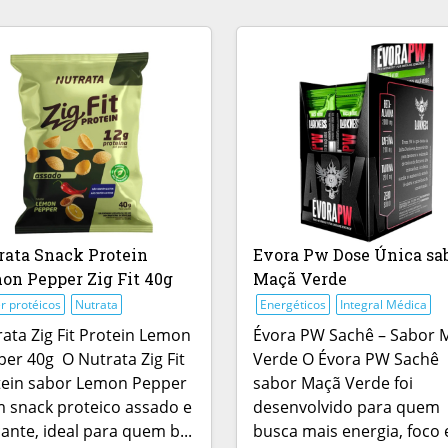
rata Snack Protein
Evora Pw Dose Única sa
on Pepper Zig Fit 40g
Maçã Verde
r protéicos
Nutrata
Energéticos
Integral Médica
ata Zig Fit Protein Lemon
Évora PW Sachê – Sabor 
er 40g O Nutrata Zig Fit
Verde O Évora PW Sachê
tein sabor Lemon Pepper
sabor Maçã Verde foi
 snack proteico assado e
desenvolvido para quem
ante, ideal para quem b...
busca mais energia, foco 