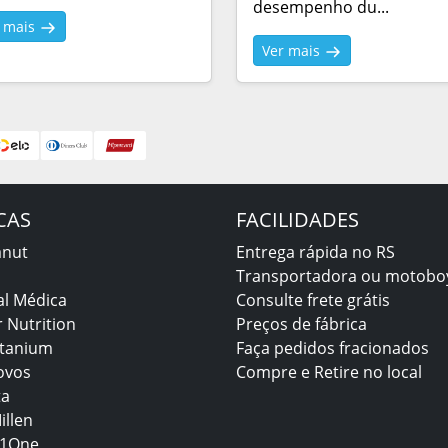
desempenho du...
r mais
Ver mais
CAS
FACILIDADES
anut
Entrega rápida no RS
Transportadora ou motobo
al Médica
Consulte frete grátis
 Nutrition
Preços de fábrica
itanium
Faça pedidos fracionados
ovos
Compre e Retire no local
ta
illen
1One