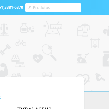
51)3381-6370
s