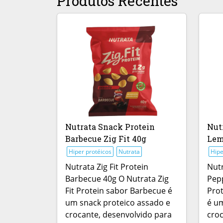
Produtos Recentes
Nutrata Snack Protein
Nut
Barbecue Zig Fit 40g
Lem
Hiper protéicos
Nutrata
Hipe
Nutrata Zig Fit Protein
Nutr
Barbecue 40g O Nutrata Zig
Pepp
Fit Protein sabor Barbecue é
Pro
um snack proteico assado e
é um
crocante, desenvolvido para
croc