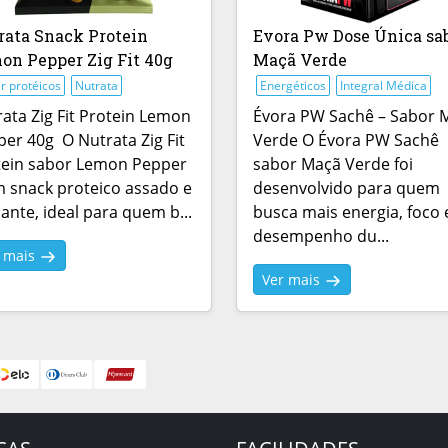
rata Snack Protein
Evora Pw Dose Única sa
on Pepper Zig Fit 40g
Maçã Verde
r protéicos
Nutrata
Energéticos
Integral Médica
ata Zig Fit Protein Lemon
Évora PW Sachê – Sabor 
er 40g O Nutrata Zig Fit
Verde O Évora PW Sachê
tein sabor Lemon Pepper
sabor Maçã Verde foi
 snack proteico assado e
desenvolvido para quem
ante, ideal para quem b...
busca mais energia, foco 
desempenho du...
r mais
Ver mais