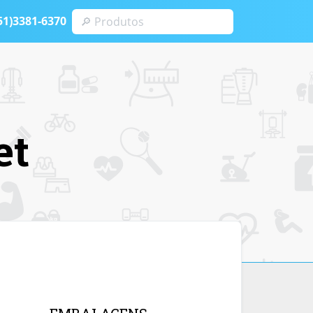
51)3381-6370
et