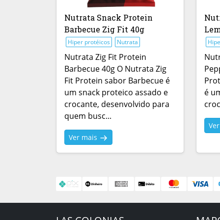
Nutrata Snack Protein
Nut
Barbecue Zig Fit 40g
Lem
Hiper protéicos
Nutrata
Hipe
Nutrata Zig Fit Protein
Nutr
Barbecue 40g O Nutrata Zig
Pepp
Fit Protein sabor Barbecue é
Pro
um snack proteico assado e
é um
crocante, desenvolvido para
croc
quem busc...
Ve
Ver mais