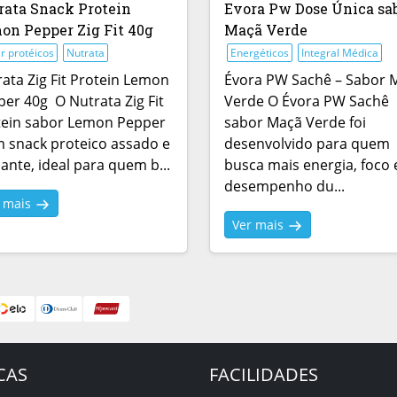
rata Snack Protein
Evora Pw Dose Única sa
on Pepper Zig Fit 40g
Maçã Verde
r protéicos
Nutrata
Energéticos
Integral Médica
ata Zig Fit Protein Lemon
Évora PW Sachê – Sabor 
er 40g O Nutrata Zig Fit
Verde O Évora PW Sachê
tein sabor Lemon Pepper
sabor Maçã Verde foi
 snack proteico assado e
desenvolvido para quem
ante, ideal para quem b...
busca mais energia, foco 
desempenho du...
r mais
Ver mais
CAS
FACILIDADES