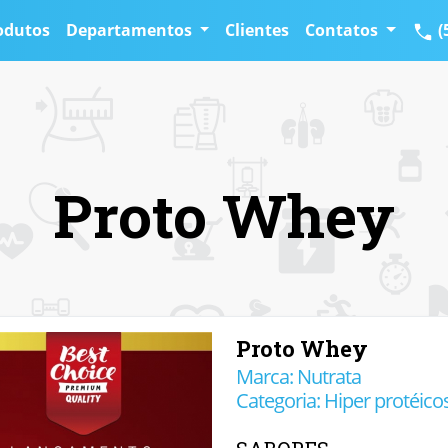
odutos
Departamentos
Clientes
Contatos
(
Proto Whey
Proto Whey
Marca: Nutrata
Categoria: Hiper protéico