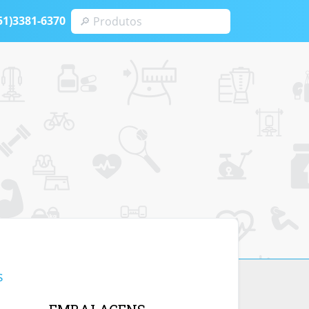
51)3381-6370
s