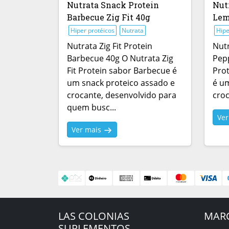
Nutrata Snack Protein
Nut
Barbecue Zig Fit 40g
Lem
Hiper protéicos
Nutrata
Hipe
Nutrata Zig Fit Protein
Nutr
Barbecue 40g O Nutrata Zig
Pepp
Fit Protein sabor Barbecue é
Pro
um snack proteico assado e
é um
crocante, desenvolvido para
croc
quem busc...
Ve
Ver mais
LAS COLONIAS
MAR
SUPLEMENTOS