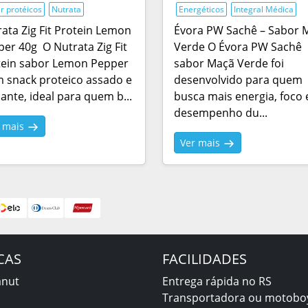
r protéicos
Nutrata
Energéticos
Integral Médica
ata Zig Fit Protein Lemon
Évora PW Sachê – Sabor 
er 40g O Nutrata Zig Fit
Verde O Évora PW Sachê
tein sabor Lemon Pepper
sabor Maçã Verde foi
 snack proteico assado e
desenvolvido para quem
ante, ideal para quem b...
busca mais energia, foco 
desempenho du...
r mais
Ver mais
CAS
FACILIDADES
anut
Entrega rápida no RS
Transportadora ou motobo