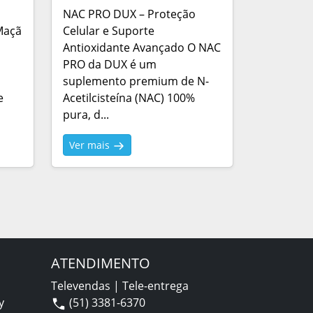
NAC PRO DUX – Proteção
Maçã
Celular e Suporte
Antioxidante Avançado O NAC
PRO da DUX é um
suplemento premium de N-
e
Acetilcisteína (NAC) 100%
pura, d...
Ver mais
ATENDIMENTO
Televendas | Tele-entrega
y
(51) 3381-6370