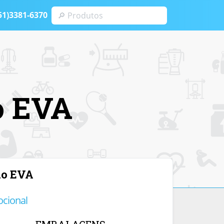
51)3381-6370
o EVA
ão EVA
ocional