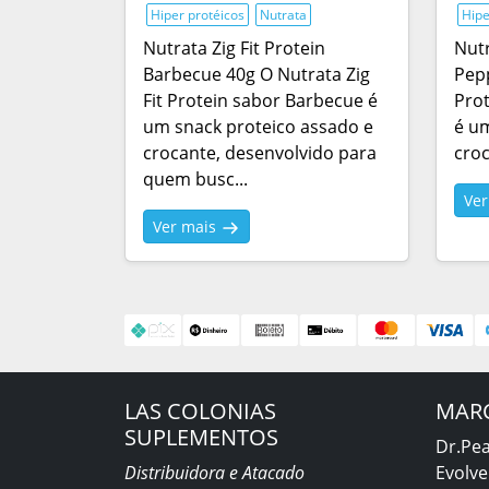
Hiper protéicos
Nutrata
Hipe
Nutrata Zig Fit Protein
Nutr
Barbecue 40g O Nutrata Zig
Pepp
Fit Protein sabor Barbecue é
Pro
um snack proteico assado e
é um
crocante, desenvolvido para
croc
quem busc...
Ve
Ver mais
LAS COLONIAS
MAR
SUPLEMENTOS
Dr.Pe
Distribuidora e Atacado
Evolve