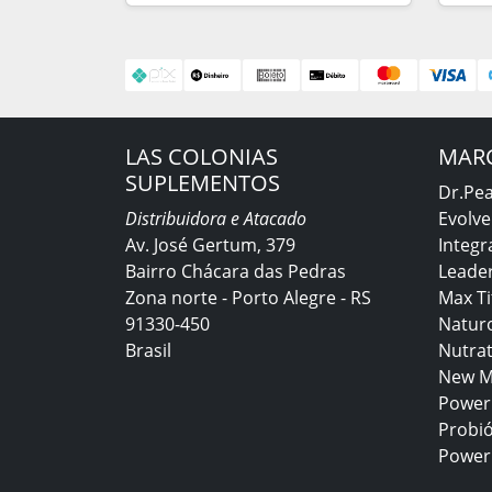
LAS COLONIAS
MAR
SUPLEMENTOS
Dr.Pe
Distribuidora e Atacado
Evolve
Av. José Gertum, 379
Integr
Bairro Chácara das Pedras
Leader
Zona norte - Porto Alegre - RS
Max T
91330-450
Natur
Brasil
Nutra
New M
Power
Probió
Power