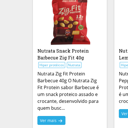
Nutrata Snack Protein
Nut
Barbecue Zig Fit 40g
Lem
Hiper protéicos
Nutrata
Hipe
Nutrata Zig Fit Protein
Nutr
Barbecue 40g O Nutrata Zig
Pepp
Fit Protein sabor Barbecue é
Pro
um snack proteico assado e
é um
crocante, desenvolvido para
croc
quem busc...
Ve
Ver mais