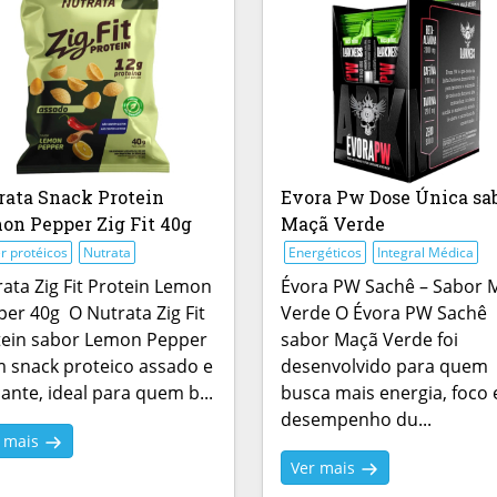
rata Snack Protein
Evora Pw Dose Única sa
on Pepper Zig Fit 40g
Maçã Verde
r protéicos
Nutrata
Energéticos
Integral Médica
ata Zig Fit Protein Lemon
Évora PW Sachê – Sabor 
er 40g O Nutrata Zig Fit
Verde O Évora PW Sachê
tein sabor Lemon Pepper
sabor Maçã Verde foi
 snack proteico assado e
desenvolvido para quem
ante, ideal para quem b...
busca mais energia, foco 
desempenho du...
r mais
Ver mais