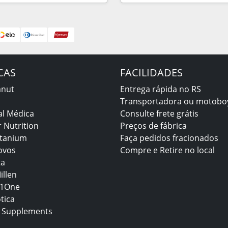
CAS
FACILIDADES
anut
Entrega rápida no RS
Transportadora ou motobo
al Médica
Consulte frete grátis
 Nutrition
Preços de fábrica
itanium
Faça pedidos fracionados
ovos
Compre e Retire no local
ta
illen
1One
tica
 Supplements