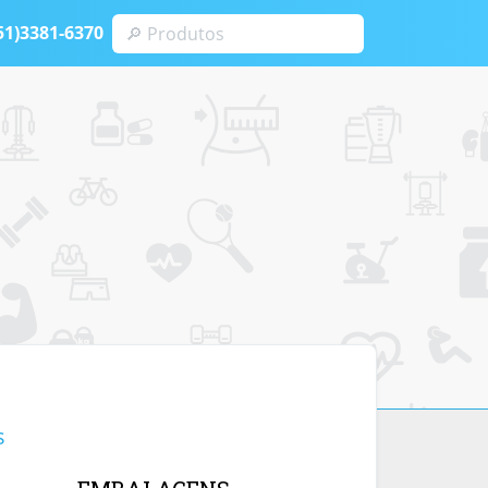
51)3381-6370
s