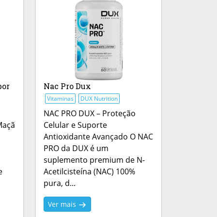
bor
Nac Pro Dux
Vitaminas
DUX Nutrition
NAC PRO DUX – Proteção
Maçã
Celular e Suporte
Antioxidante Avançado O NAC
PRO da DUX é um
suplemento premium de N-
e
Acetilcisteína (NAC) 100%
pura, d...
Ver mais