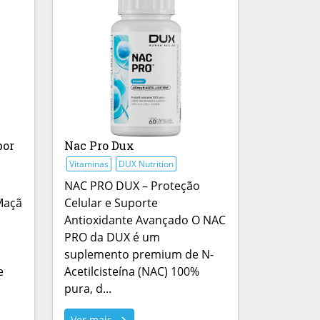
bor
Nac Pro Dux
Vitaminas
DUX Nutrition
NAC PRO DUX – Proteção
Maçã
Celular e Suporte
Antioxidante Avançado O NAC
PRO da DUX é um
suplemento premium de N-
e
Acetilcisteína (NAC) 100%
pura, d...
Ver mais