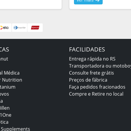
CAS
FACILIDADES
anut
Entrega rápida no RS
Transportadora ou motobo
al Médica
Consulte frete grátis
 Nutrition
Preços de fábrica
itanium
Faça pedidos fracionados
ovos
Compre e Retire no local
ta
illen
1One
tica
 Supplements