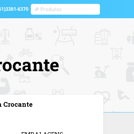
51)3381-6370
rocante
 Crocante