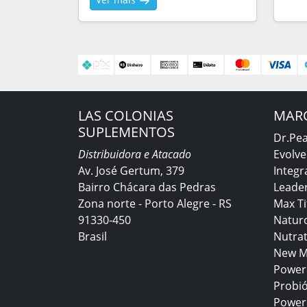
LAS COLONIAS
MAR
SUPLEMENTOS
Dr.Pe
Distribuidora e Atacado
Evolve
Av. José Gertum, 379
Integr
Bairro Chácara das Pedras
Leader
Zona norte - Porto Alegre - RS
Max T
91330-450
Natur
Brasil
Nutra
New M
Power
Probió
Power