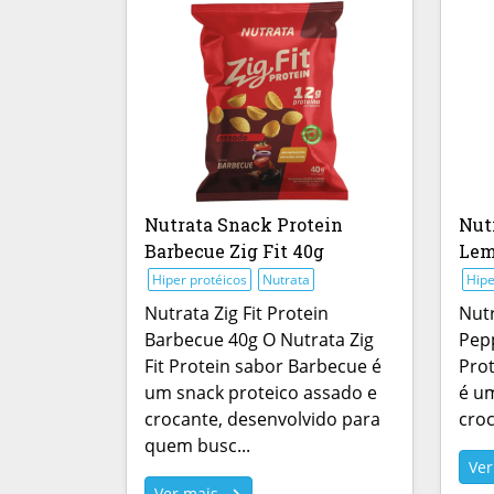
Nutrata Snack Protein
Nut
Barbecue Zig Fit 40g
Lem
Hiper protéicos
Nutrata
Hipe
Nutrata Zig Fit Protein
Nutr
Barbecue 40g O Nutrata Zig
Pepp
Fit Protein sabor Barbecue é
Pro
um snack proteico assado e
é um
crocante, desenvolvido para
croc
quem busc...
Ve
Ver mais