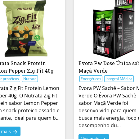
rata Snack Protein
Evora Pw Dose Única sa
on Pepper Zig Fit 40g
Maçã Verde
r protéicos
Nutrata
Energéticos
Integral Médica
ata Zig Fit Protein Lemon
Évora PW Sachê – Sabor 
er 40g O Nutrata Zig Fit
Verde O Évora PW Sachê
tein sabor Lemon Pepper
sabor Maçã Verde foi
 snack proteico assado e
desenvolvido para quem
ante, ideal para quem b...
busca mais energia, foco 
desempenho du...
r mais
Ver mais