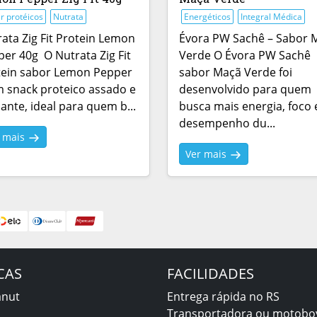
r protéicos
Nutrata
Energéticos
Integral Médica
ata Zig Fit Protein Lemon
Évora PW Sachê – Sabor 
er 40g O Nutrata Zig Fit
Verde O Évora PW Sachê
tein sabor Lemon Pepper
sabor Maçã Verde foi
 snack proteico assado e
desenvolvido para quem
ante, ideal para quem b...
busca mais energia, foco 
desempenho du...
r mais
Ver mais
CAS
FACILIDADES
anut
Entrega rápida no RS
Transportadora ou motobo