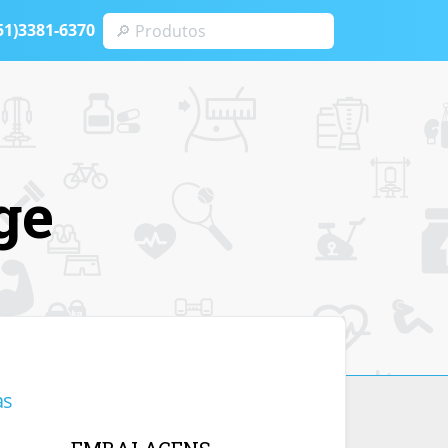
51)3381-6370
ge
as