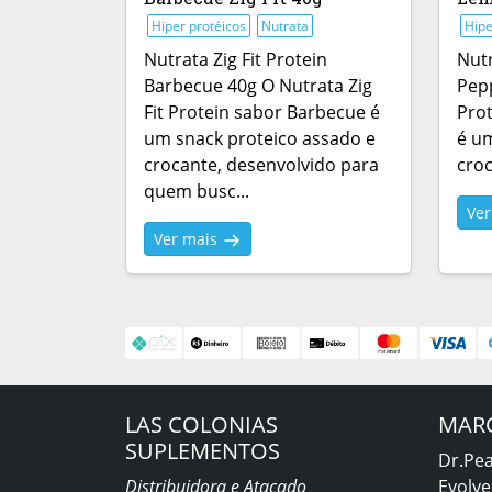
Hiper protéicos
Nutrata
Hipe
Nutrata Zig Fit Protein
Nutr
Barbecue 40g O Nutrata Zig
Pepp
Fit Protein sabor Barbecue é
Pro
um snack proteico assado e
é um
crocante, desenvolvido para
croc
quem busc...
Ve
Ver mais
LAS COLONIAS
MAR
SUPLEMENTOS
Dr.Pe
Distribuidora e Atacado
Evolve