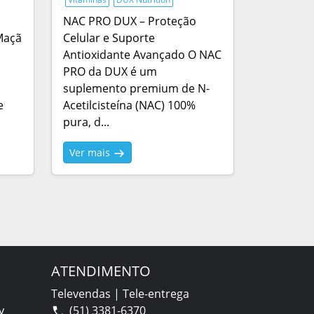
NAC PRO DUX – Proteção
Maçã
Celular e Suporte
Antioxidante Avançado O NAC
PRO da DUX é um
suplemento premium de N-
e
Acetilcisteína (NAC) 100%
pura, d...
Ver mais
ATENDIMENTO
Televendas | Tele-entrega
y
(51) 3381-6370