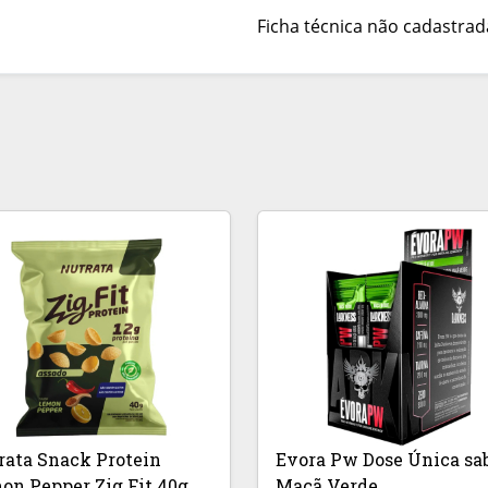
Ficha técnica não cadastrad
rata Snack Protein
Evora Pw Dose Única sa
on Pepper Zig Fit 40g
Maçã Verde