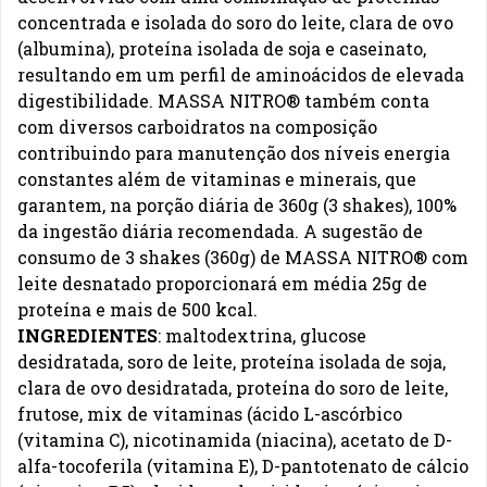
concentrada e isolada do soro do leite, clara de ovo
(albumina), proteína isolada de soja e caseinato,
resultando em um perfil de aminoácidos de elevada
digestibilidade. MASSA NITRO® também conta
com diversos carboidratos na composição
contribuindo para manutenção dos níveis energia
constantes além de vitaminas e minerais, que
garantem, na porção diária de 360g (3 shakes), 100%
da ingestão diária recomendada. A sugestão de
consumo de 3 shakes (360g) de MASSA NITRO® com
leite desnatado proporcionará em média 25g de
proteína e mais de 500 kcal.
INGREDIENTES
: maltodextrina, glucose
desidratada, soro de leite, proteína isolada de soja,
clara de ovo desidratada, proteína do soro de leite,
frutose, mix de vitaminas (ácido L-ascórbico
(vitamina C), nicotinamida (niacina), acetato de D-
alfa-tocoferila (vitamina E), D-pantotenato de cálcio