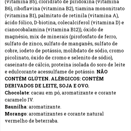
(vitamina B5), cloridrato de piridoxina (vitamina
B6), riboflavina (vitamina B2), tiamina mononitrato
(vitamina B1), palmitato de retinila (vitamina A),
ácido fólico, D-biotina, colecalciferol (vitamina D) e
cianocobalamina (vitamina B12)), óxido de
magnésio, mix de minerais (pirofosfato de ferro,
sulfato de zinco, sulfato de manganês, sulfato de
cobre, iodeto de potássio, molibdato de sódio, cromo
picolinato, óxido de cromo e selenito de sódio),
caseinato de cálcio, proteína isolada do soro de leite
e edulcorante acessulfame de potássio.
NÃO
CONTÉM GLÚTEN. ALÉRGICOS: CONTÉM
DERIVADOS DE LEITE, SOJA E OVO.
Chocolate
: cacau em pó, aromatizante e corante
caramelo IV.
Baunilha
: aromatizante.
Morango
: aromatizantes e corante natural
vermelho de beterraba.