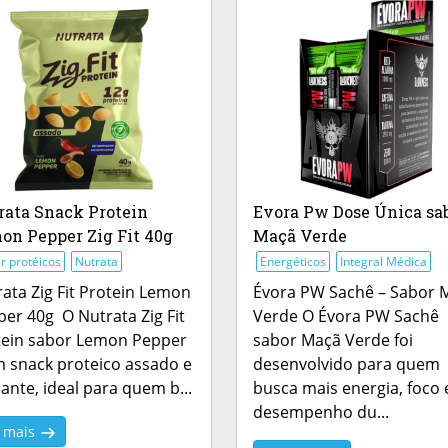
rata Snack Protein
Evora Pw Dose Única sa
on Pepper Zig Fit 40g
Maçã Verde
r protéicos
Nutrata
Energéticos
Integral Médica
ata Zig Fit Protein Lemon
Évora PW Sachê – Sabor 
er 40g O Nutrata Zig Fit
Verde O Évora PW Sachê
tein sabor Lemon Pepper
sabor Maçã Verde foi
 snack proteico assado e
desenvolvido para quem
ante, ideal para quem b...
busca mais energia, foco 
desempenho du...
r mais