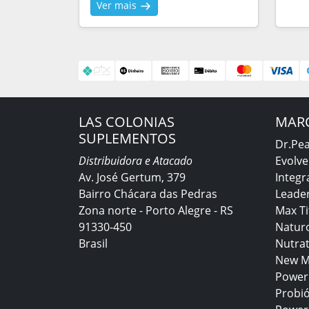
Ver mais
LAS COLONIAS
MAR
SUPLEMENTOS
Dr.Pe
Distribuidora e Atacado
Evolve
Av. José Gertum, 379
Integr
Bairro Chácara das Pedras
Leader
Zona norte - Porto Alegre - RS
Max T
91330-450
Natur
Brasil
Nutra
New M
Power
Probió