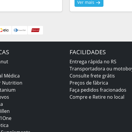
Ver mais
CAS
FACILIDADES
anut
Entrega rápida no RS
Transportadora ou motobo
al Médica
Consulte frete grátis
 Nutrition
Preços de fábrica
itanium
Faça pedidos fracionados
ovos
Compre e Retire no local
ta
illen
1One
tica