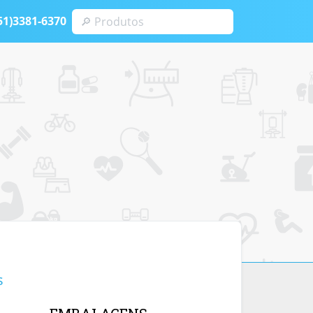
51)3381-6370
s