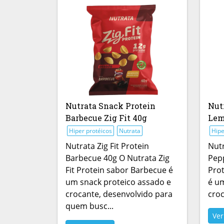
Nutrata Snack Protein
Nut
Barbecue Zig Fit 40g
Lem
Hiper protéicos
Nutrata
Hipe
Nutrata Zig Fit Protein
Nutr
Barbecue 40g O Nutrata Zig
Pepp
Fit Protein sabor Barbecue é
Pro
um snack proteico assado e
é um
crocante, desenvolvido para
croc
quem busc...
Ve