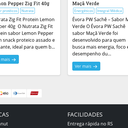
on Pepper Zig Fit 40g
Maçã Verde
r protéicos
Nutrata
Energéticos
Integral Médica
ata Zig Fit Protein Lemon
Évora PW Sachê – Sabor 
er 40g O Nutrata Zig Fit
Verde O Évora PW Sachê
tein sabor Lemon Pepper
sabor Maçã Verde foi
 snack proteico assado e
desenvolvido para quem
ante, ideal para quem b...
busca mais energia, foco 
desempenho du...
r mais
Ver mais
CAS
FACILIDADES
anut
Entrega rápida no RS