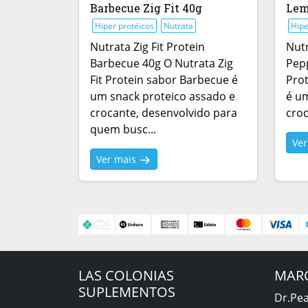
Barbecue Zig Fit 40g
Lem
Hiper protéicos
Nutrata
Hipe
Nutrata Zig Fit Protein
Nutr
Barbecue 40g O Nutrata Zig
Pepp
Fit Protein sabor Barbecue é
Pro
um snack proteico assado e
é um
crocante, desenvolvido para
croc
quem busc...
Ve
Ver mais
LAS COLONIAS
MAR
SUPLEMENTOS
Dr.Pe