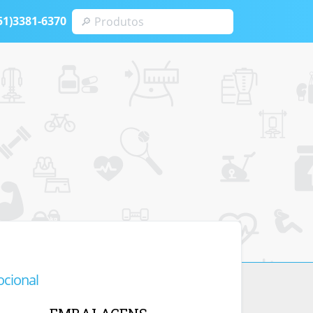
51)3381-6370
L
ocional