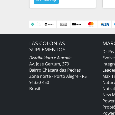
LAS COLONIAS
MAR
SUPLEMENTOS
Dr.Pe
Distribuidora e Atacado
Evolve
Av. José Gertum, 379
Integr
Bairro Chácara das Pedras
Leader
Zona norte - Porto Alegre - RS
Max T
91330-450
Natur
Brasil
Nutra
New M
Power
Probió
Power