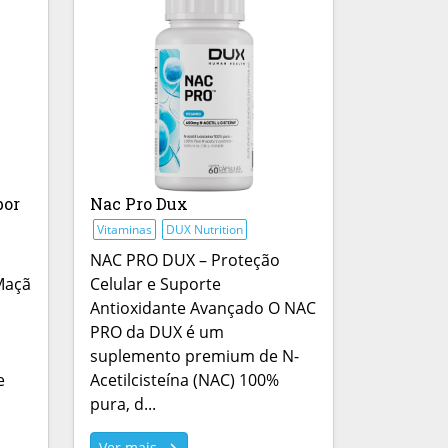
bor
Nac Pro Dux
Vitaminas
DUX Nutrition
NAC PRO DUX – Proteção
Maçã
Celular e Suporte
Antioxidante Avançado O NAC
PRO da DUX é um
suplemento premium de N-
e
Acetilcisteína (NAC) 100%
pura, d...
Ver mais