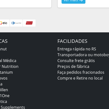
CAS
FACILIDADES
anut
Entrega rápida no RS
Transportadora ou motobo
al Médica
Consulte frete grátis
 Nutrition
Preços de fábrica
itanium
Faça pedidos fracionados
ovos
Compre e Retire no local
ta
illen
1One
tica
 Supplements