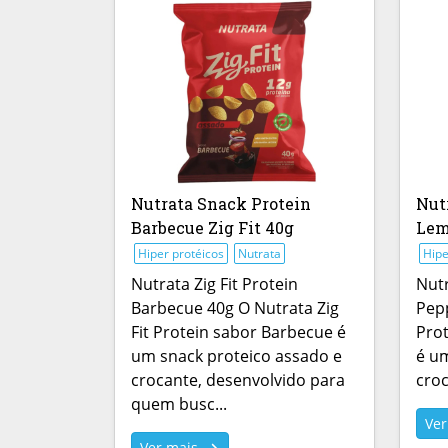
Nutrata Snack Protein
Nut
Barbecue Zig Fit 40g
Lem
Hiper protéicos
Nutrata
Hipe
Nutrata Zig Fit Protein
Nutr
Barbecue 40g O Nutrata Zig
Pepp
Fit Protein sabor Barbecue é
Pro
um snack proteico assado e
é um
crocante, desenvolvido para
croc
quem busc...
Ve
Ver mais