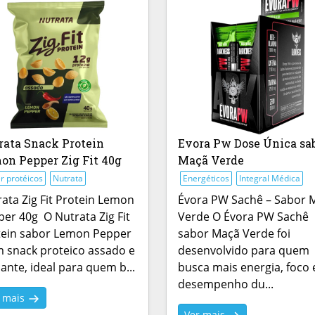
rata Snack Protein
Evora Pw Dose Única sa
on Pepper Zig Fit 40g
Maçã Verde
r protéicos
Nutrata
Energéticos
Integral Médica
ata Zig Fit Protein Lemon
Évora PW Sachê – Sabor 
er 40g O Nutrata Zig Fit
Verde O Évora PW Sachê
tein sabor Lemon Pepper
sabor Maçã Verde foi
 snack proteico assado e
desenvolvido para quem
ante, ideal para quem b...
busca mais energia, foco 
desempenho du...
r mais
Ver mais