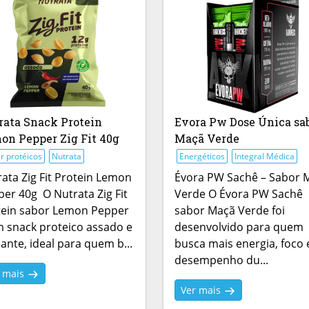
rata Snack Protein
Evora Pw Dose Única sa
on Pepper Zig Fit 40g
Maçã Verde
r protéicos
Nutrata
Energéticos
Integral Médica
ata Zig Fit Protein Lemon
Évora PW Sachê – Sabor 
er 40g O Nutrata Zig Fit
Verde O Évora PW Sachê
tein sabor Lemon Pepper
sabor Maçã Verde foi
 snack proteico assado e
desenvolvido para quem
ante, ideal para quem b...
busca mais energia, foco 
desempenho du...
r mais
Ver mais