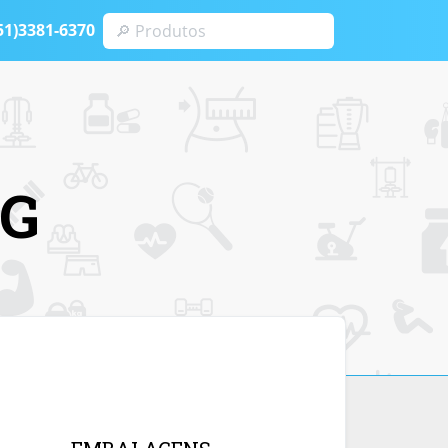
51)3381-6370
MG