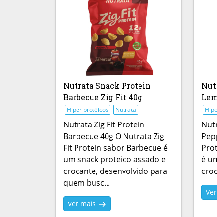
Nutrata Snack Protein
Nut
Barbecue Zig Fit 40g
Lem
Hiper protéicos
Nutrata
Hipe
Nutrata Zig Fit Protein
Nutr
Barbecue 40g O Nutrata Zig
Pepp
Fit Protein sabor Barbecue é
Pro
um snack proteico assado e
é um
crocante, desenvolvido para
croc
quem busc...
Ve
Ver mais