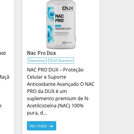
bor
Nac Pro Dux
Vitaminas
DUX Nutrition
NAC PRO DUX – Proteção
Maçã
Celular e Suporte
Antioxidante Avançado O NAC
PRO da DUX é um
suplemento premium de N-
e
Acetilcisteína (NAC) 100%
pura, d...
Ver mais