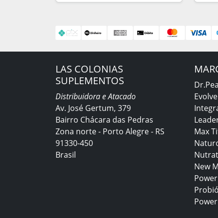
LAS COLONIAS
MAR
SUPLEMENTOS
Dr.Pe
Distribuidora e Atacado
Evolve
Av. José Gertum, 379
Integr
Bairro Chácara das Pedras
Leader
Zona norte - Porto Alegre - RS
Max T
91330-450
Natur
Brasil
Nutra
New M
Power
Probió
Power