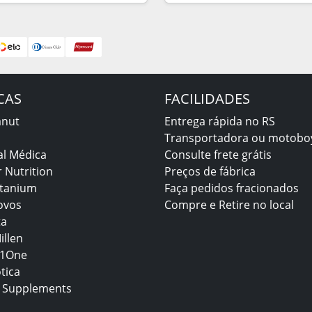
CAS
FACILIDADES
anut
Entrega rápida no RS
Transportadora ou motobo
al Médica
Consulte frete grátis
 Nutrition
Preços de fábrica
itanium
Faça pedidos fracionados
ovos
Compre e Retire no local
ta
illen
1One
tica
 Supplements